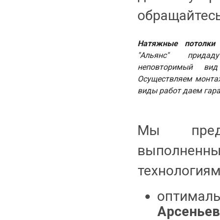
обращайтес
Натяжные потолки
"Альянс" прида
неповторимый ви
Осуществляем монтаж
виды работ даем гар
Мы предл
выполненны
технологиям.
оптимал
Арсеньев