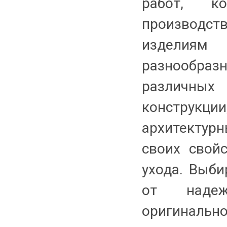
работ, к
производс
изделиям
разнообра
различных
конструк
архитектур
своих свой
ухода. Выби
от наде
оригинально