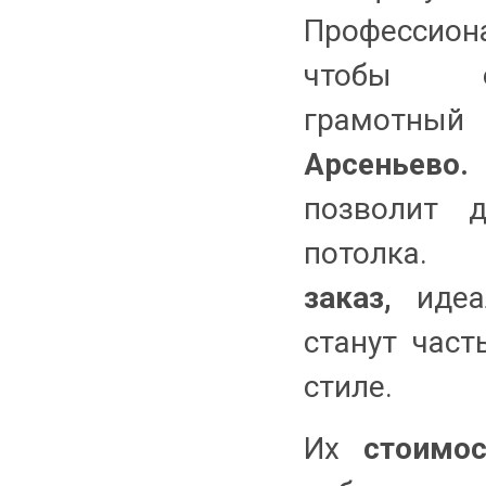
Профессион
чтобы о
грамотн
Арсеньево.
П
позволит д
потолка
заказ,
иде
станут час
стиле.
Их
стоимо