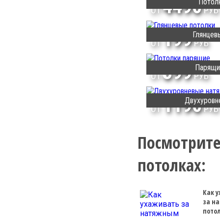
4490
Потол
ОТ
РУБ
199
Глянцев
ОТ
РУБ
399
Парящи
ОТ
РУБ
1190
Двухуровн
ОТ
РУБ
Посмотрите
потолках:
Как 
за н
пото