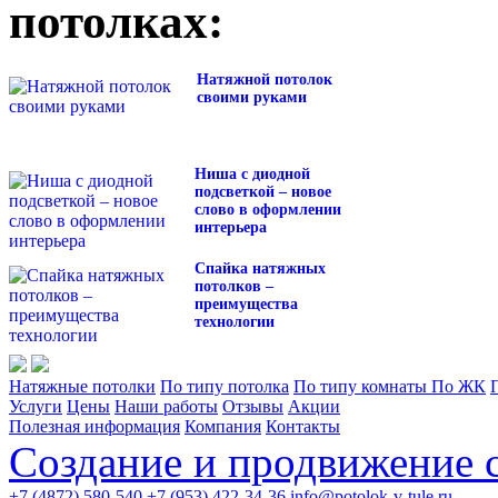
потолках:
Натяжной потолок
своими руками
Ниша с диодной
подсветкой – новое
слово в оформлении
интерьера
Спайка натяжных
потолков –
преимущества
технологии
Натяжные потолки
По типу потолка
По типу комнаты
По ЖК
Услуги
Цены
Наши работы
Отзывы
Акции
Полезная информация
Компания
Контакты
Создание и продвижение 
+7 (4872) 580-540
+7 (953) 422-34-36
info@potolok-v-tule.ru