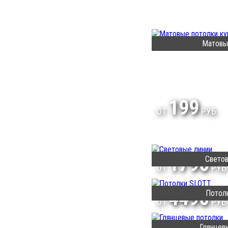
Матовы
199
ОТ
РУБ
1790
Светов
ОТ
РУБ
4490
Потол
ОТ
РУБ
Глянцев