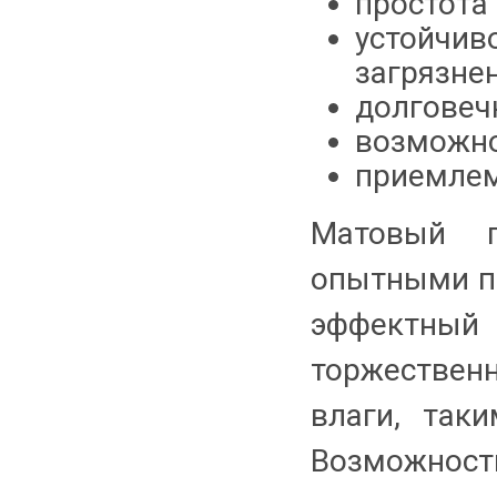
простота
устойчив
загрязне
долговеч
возможно
приемлем
Матовый п
опытными п
эффектный 
торжествен
влаги, так
Возможно