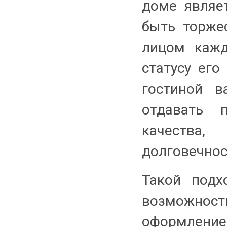
доме являе
быть торже
лицом кажд
статусу его
гостиной 
отдавать 
качеств
долговечнос
Такой подх
возможнос
оформление