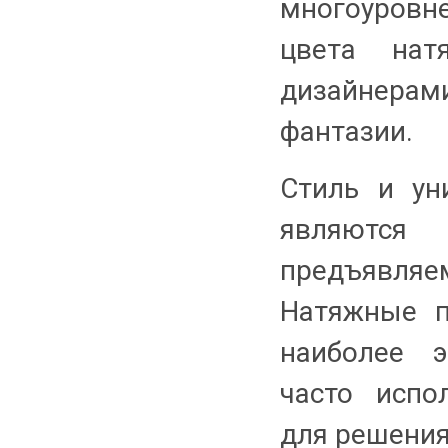
многоуровне
цвета нат
дизайнера
фантазии.
Стиль и ун
являютс
предъявля
Натяжные п
наиболее э
часто испо
для решения