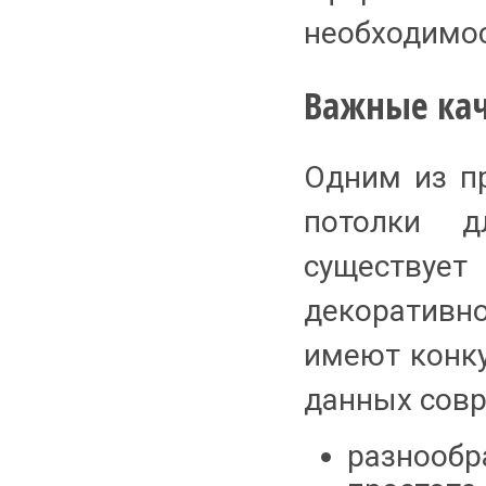
необходимос
Важные кач
Одним из п
потолки д
существу
декоративн
имеют конку
данных сов
разнообр