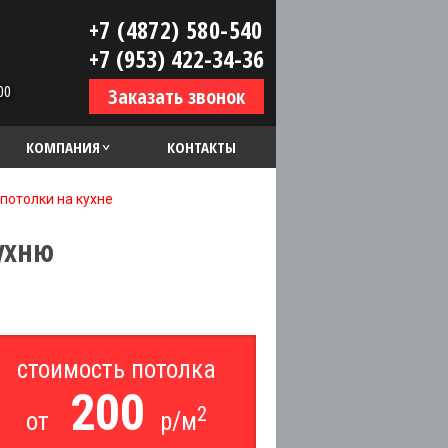
+7 (4872) 580-540
+7 (953) 422-34-36
00
Заказать звонок
КОМПАНИЯ
КОНТАКТЫ
потолки на кухне
ухню
стоимость потолка
200
2
от
р/м