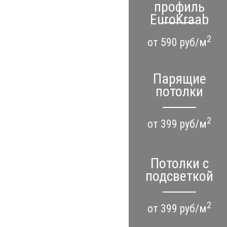
профиль
EuroKraab
2
от 590 руб/м
Парящие
потолки
2
от 399 руб/м
Потолки с
подсветкой
2
от 399 руб/м